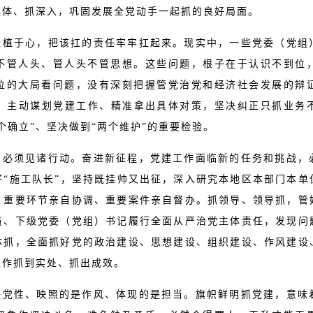
具体、抓深入，巩固发展全党动手一起抓的良好局面。
根植于心，把该扛的责任牢牢扛起来。现实中，一些党委（党组
不管人头、管人头不管思想。这些问题，根子在于认识不到位
位的大局看问题，没有深刻把握管党治党和经济社会发展的辩
感，主动谋划党建工作、精准拿出具体对策，坚决纠正只抓业务
个确立”、坚决做到“两个维护”的重要检验。
，必须见诸行动。奋进新征程，党建工作面临新的任务和挑战，
好“施工队长”，坚持既挂帅又出征，深入研究本地区本部门本单
、重要环节亲自协调、重要案件亲自督办。抓领导、领导抓，管
员、下级党委（党组）书记履行全面从严治党主体责任，发现问
体抓，全面抓好党的政治建设、思想建设、组织建设、作风建设
工作抓到实处、抓出成效。
是党性、映照的是作风、体现的是担当。旗帜鲜明抓党建，意味