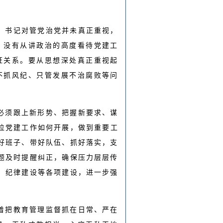
）书记对管党治党并未真正重视，
，没有从讲政治的高度看待党建工
证关系。要从思想深处真正重视起
不抓风纪、只管发展不治腐败等问
必须跟上新形势、把握新要求、谋
位党建工作如何开展，做到重要工
好班子、带好队伍、抓好落实，支
题及时提醒纠正，确保压力层层传
、纪律建设等各项建设，进一步强
着把教育管理监督抓在日常、严在