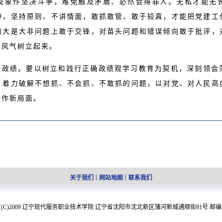
现象作坚决斗争，难免触及矛盾、必然会得罪人。无私才能无
神，坚持原则、不讲情面，敢抓敢管、敢于较真，才能把党建工
和大是大非问题上敢于交锋，对苗头问题和错误倾向敢于批评，
的风气树立起来。
是政绩。要以树立和践行正确政绩观学习教育为契机，深刻领会
，着力破解不想抓、不会抓、不敢抓的问题，以对党、对人民高
工作新局面。
|
|
关于我们
网站地图
联系我们
(C)2009 辽宁现代服务职业技术学院 辽宁省沈阳市沈北新区蒲河新城通顺街81号 邮编：1