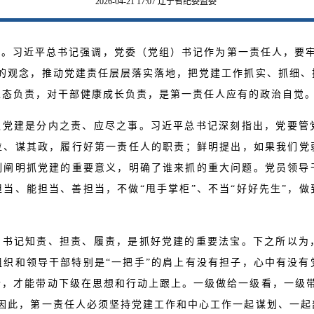
2026-04-21 17:07
辽宁省纪委监委
。习近平总书记强调，党委（党组）书记作为第一责任人，要牢
”的观念，推动党建责任层层落实落地，把党建工作抓实、抓细、
生态负责，对干部健康成长负责，是第一责任人应有的政治自觉
抓党建是分内之责、应尽之事。习近平总书记深刻指出，党要管
位、谋其政，履行好第一责任人的职责；鲜明提出，如果我们党
刻阐明抓党建的重要意义，明确了谁来抓的重大问题。党员领导干
当、能担当、善担当，不做“甩手掌柜”、不当“好好先生”，
）书记知责、担责、履责，是抓好党建的重要法宝。下之所以为
织和领导干部特别是“一把手”的肩上有没有担子，心中有没有
情，才能带动下级在思想和行动上跟上。一级做给一级看，一级带
。因此，第一责任人必须坚持党建工作和中心工作一起谋划、一起