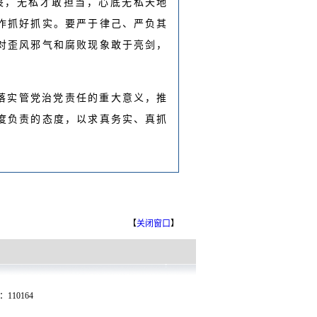
畏，无私才敢担当，心底无私天地
作抓好抓实。要严于律己、严负其
对歪风邪气和腐败现象敢于亮剑，
落实管党治党责任的重大意义，推
度负责的态度，以求真务实、真抓
【
关闭窗口
】
10164