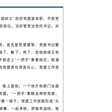
固树立“抓好党建是本职、不抓党
抓到位。当好管党治党的书记，对
。
党，首先是党委要管、党委书记要
弱了、散了、垮了，其他政绩又有
部走上“一把手”重要岗位，既是
做到党建责任常思在心、党建工作常
，惟上是视。一个地方和部门全面
党建。“一把手”聚精会神抓党建，
着一级干，党建工作就能形成“头
部署、一起考核，把每条战线、每